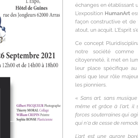
échanges en établissant un
L'exposition
HumanArt
ess
façon constructive et de 
atout, un acquit. L'Esprit s'
Ce concept Pluridisciplina
notre société comme v
citoyenneté, il met en lum
leur place spécifique a
ainsi que leur rôle majeur
les pionniers.
«
Sans art, sans musique 
même et grâce à l'art, il s
forces souterraines qui agi
qui n'a de cesse de remodel
L'art est une aurore boré