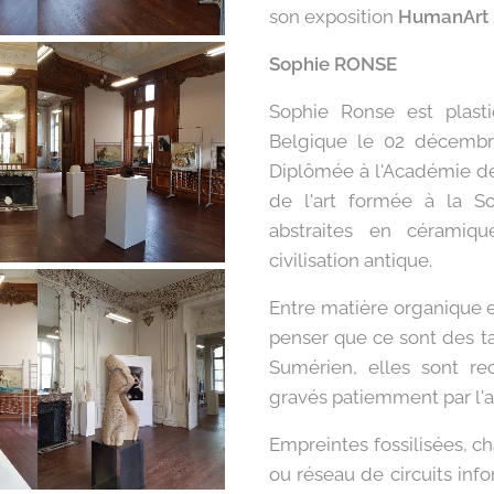
son exposition
HumanArt
Sophie RONSE
Sophie Ronse est plasti
Belgique le 02 décembre 
Diplômée à l'Académie de
de l'art formée à la Sor
abstraites en céramiqu
civilisation antique.
Entre matière organique e
penser que ce sont des ta
Sumérien, elles sont rec
gravés patiemment par l'ar
Empreintes fossilisées, ch
ou réseau de circuits inf