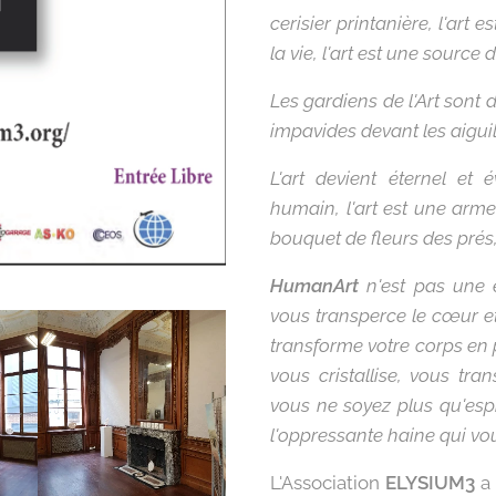
cerisier printanière, l'art 
la vie, l'art est une sourc
Les gardiens de l'Art sont 
impavides devant les aiguil
L'art devient éternel et 
humain, l'art est une arme 
bouquet de fleurs des prés, 
HumanArt
n'est pas une e
vous transperce le cœur et 
transforme votre corps en per
vous cristallise, vous tr
vous ne soyez plus qu'espr
l'oppressante haine qui vou
L'Association
ELYSIUM3
a 