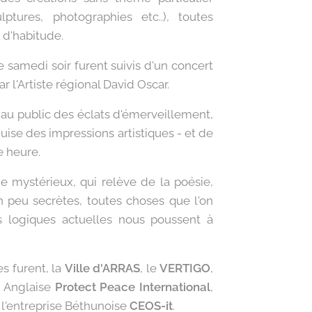
ulptures, photographies etc..), toutes
s d'habitude.
e samedi soir furent suivis d'un concert
r l'Artiste régional David Oscar.
r au public des éclats d'émerveillement,
 guise des impressions artistiques - et de
e heure.
e mystérieux, qui relève de la poésie,
peu secrètes, toutes choses que l'on
s logiques actuelles nous poussent à
s furent, la
Ville d'ARRAS
, le
VERTIGO
,
G Anglaise
Protect Peace International
,
 l'entreprise Béthunoise
CEOS-it
.