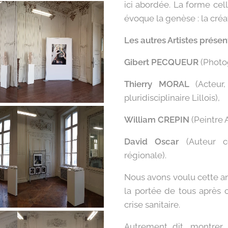
ici abordée. La forme cel
évoque la genèse : la créat
Les autres Artistes présent
Gibert PECQUEUR
(Photog
Thierry MORAL
(Acteur, 
pluridisciplinaire Lillois),
William CREPIN
(Peintre A
David Oscar
(Auteur co
régionale).
Nous avons voulu cette a
la portée de tous après 
crise sanitaire.
Autrement dit, montrer 