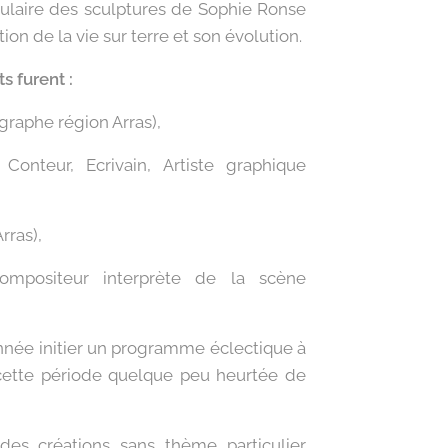
lulaire des sculptures de Sophie Ronse
ion de la vie sur terre et son évolution.
s furent :
raphe région Arras),
Conteur, Ecrivain, Artiste graphique
rras),
mpositeur interprète de la scène
nnée initier un programme éclectique à
cette période quelque peu heurtée de
des créations sans thème particulier