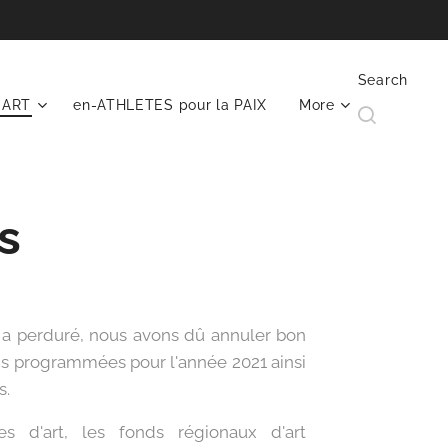
Search
NART
en-ATHLETES pour la PAIX
More
s
ui a perduré, nous avons dû annuler bon
s programmées pour l'année 2021 ainsi
s.
es d'art, les fonds régionaux d'art