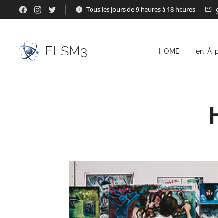
Tous les jours de 9 heures à 18 heures
ELSM3
HOME
en-À 