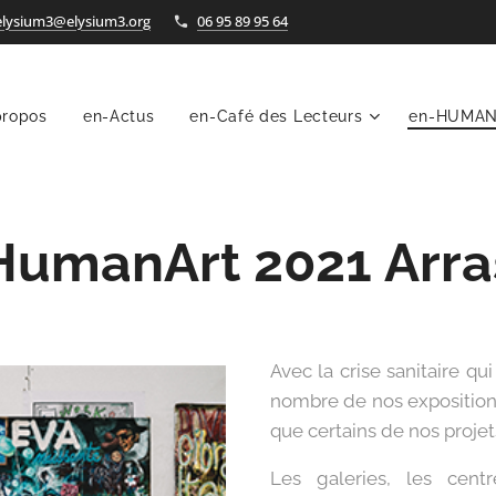
elysium3@elysium3.org
06 95 89 95 64
propos
en-Actus
en-Café des Lecteurs
en-HUMA
HumanArt 2021 Arra
Avec la crise sanitaire q
nombre de nos exposition
que certains de nos projet
Les galeries, les centr