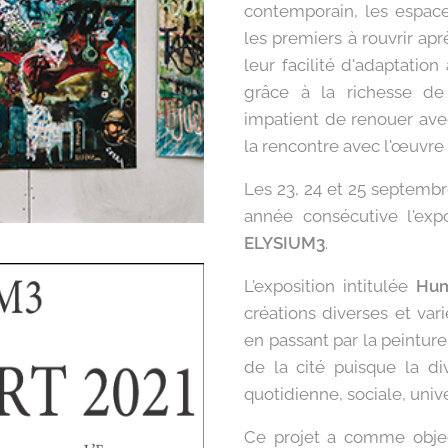
contemporain, les espace
les premiers à rouvrir apr
leur facilité d'adaptation
grâce à la richesse de 
impatient de renouer avec
la rencontre avec l'œuvre d
Les 23, 24 et 25 septembr
année consécutive l'exp
ELYSIUM3
.
L'exposition intitulée
Hum
créations diverses et var
en passant par la peintur
de la cité puisque la div
quotidienne, sociale, unive
Ce projet a comme objec