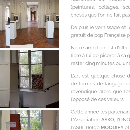
(peintures, collages, sc
choses que l'on ne fait pa
De plus le vernissage et l
gratuit de pop Française pa
Notre ambition est d'offri
libre à lui de picorer à sa
rester cinq minutes ou un
L'art est quelque chose d
de formes de langage un 
revendique alors que le
l'opposé de ces valeurs.
Cette année les partenaire
L'Association
ASKO
, l'ON
l'ASBL Belge
MOODIFY
et