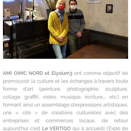
AMI OIMC NORD et Elysium3
ont comme objectif de
promouvoir la culture et les échanges à travers toute
forme d'art (peinture, photographie, sculpture,
collage, graffiti, vidéo, musique, écriture.... etc.) en
formant ainsi un assemblage d'expressions artistiques,
une « cité » de créations culturelles avec des
entreprises et commerces locaux, de retour
aujourd'hui c'est
Le VERTIGO
qui a accueilli l'Expo de