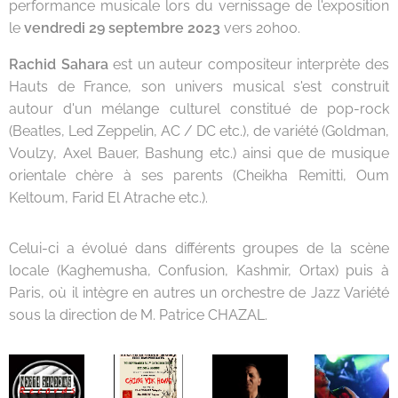
performance musicale lors du vernissage de l'exposition
le
vendredi 29 septembre 2023
vers 20h00.
Rachid Sahara
est un auteur compositeur interprète des
Hauts de France, son univers musical s'est construit
autour d'un mélange culturel constitué de pop-rock
(Beatles, Led Zeppelin, AC / DC etc.), de variété (Goldman,
Voulzy, Axel Bauer, Bashung etc.) ainsi que de musique
orientale chère à ses parents (Cheikha Remitti, Oum
Keltoum, Farid El Atrache etc.).
Celui-ci a évolué dans différents groupes de la scène
locale (Kaghemusha, Confusion, Kashmir, Ortax) puis à
Paris, où il intègre en autres un orchestre de Jazz Variété
sous la direction de M. Patrice CHAZAL.