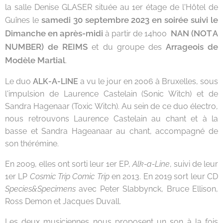
la salle Denise GLASER située au 1er étage de l'Hôtel de
samedi 30 septembre 2023 en soirée suivi le
Guînes le
Dimanche en après-midi
NAN (NOT A
à partir de 14h00
NUMBER) de REIMS
Arrageois de
et du groupe des
Modèle Martial
.
Le duo
ALK-A-LINE
a vu le jour en 2006 à Bruxelles, sous
l'impulsion de Laurence Castelain (Sonic Witch) et de
Sandra Hagenaar (Toxic Witch). Au sein de ce duo électro,
nous retrouvons Laurence Castelain au chant et à la
basse et Sandra Hageanaar au chant, accompagné de
son thérémine.
En 2009, elles ont sorti leur 1er EP,
Alk-a-Line
, suivi de leur
1er LP
Cosmic Trip Comic Trip
en 2013. En 2019 sort leur CD
Species&Specimens
avec Peter Slabbynck, Bruce Ellison,
Ross Demon et Jacques Duvall.
Les deux musiciennes nous proposent un son à la fois