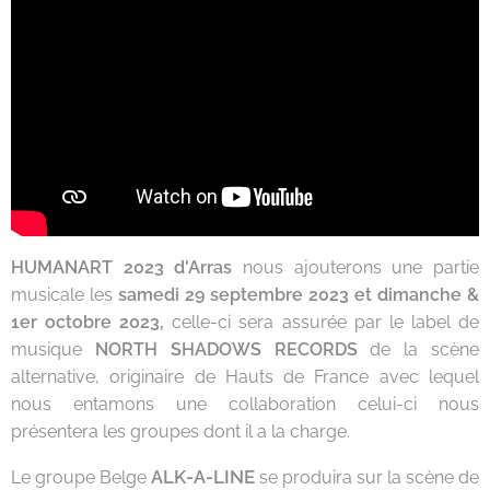
HUMANART 2023 d'Arras
nous ajouterons une partie
musicale les
samedi 29 septembre 2023 et dimanche &
1er octobre 2023,
celle-ci sera assurée par le label de
musique
NORTH SHADOWS RECORDS
de la scène
alternative, originaire de Hauts de France avec lequel
nous entamons une collaboration celui-ci nous
présentera les groupes dont il a la charge.
ALK-A-LINE
Le groupe Belge
se produira sur la scène de