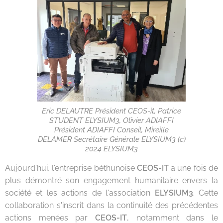
Eric DELAUTRE Président CEOS-it, Patrice
STUDENT ELYSIUM3, Olivier ADIAFFI
Président ADIAFFI Conseil, Mireille
DELAMER Secrétaire Générale ELYSIUM3 (c)
2024 ELYSIUM3
Aujourd'hui, l'entreprise béthunoise
CEOS-IT
a une fois de
plus démontré son engagement humanitaire envers la
société et les actions de l'association
ELYSIUM3
. Cette
collaboration s'inscrit dans la continuité des précédentes
actions menées par
CEOS-IT
, notamment dans le