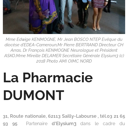
Mme Edwige KENMOGNE, Mr Jean BOSCO NTEP Evêque du
diocèse d’EDEA-Cameroun,Mr Pierre BERTRAND Directeur CH
Arras, Dr François KENMOGNE Neurologue et Président
ASKO,Mme Mireille DELAMER Secrétaire Générale Elysium3 (c)
2018 Photo AMI OIMC NORD
La Pharmacie
DUMONT
31, Route nationale, 62113 Sailly-Labourse , tél.
03 21 65
d'Elysium3
93 95
Partenaire
dans le cadre du