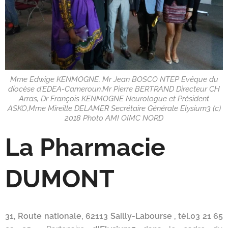
Mme Edwige KENMOGNE, Mr Jean BOSCO NTEP Evêque du
diocèse d’EDEA-Cameroun,Mr Pierre BERTRAND Directeur CH
Arras, Dr François KENMOGNE Neurologue et Président
ASKO,Mme Mireille DELAMER Secrétaire Générale Elysium3 (c)
2018 Photo AMI OIMC NORD
La Pharmacie
DUMONT
31, Route nationale, 62113 Sailly-Labourse , tél.
03 21 65