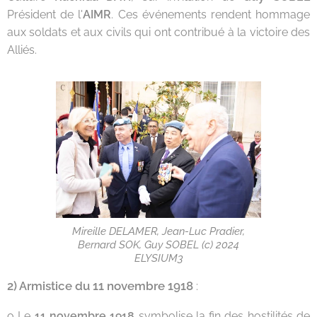
Président de l'
AIMR
. Ces événements rendent hommage
aux soldats et aux civils qui ont contribué à la victoire des
Alliés.
Mireille DELAMER, Jean-Luc Pradier,
Bernard SOK, Guy SOBEL (c) 2024
ELYSIUM3
2) Armistice du 11 novembre 1918
:
o Le
11 novembre 1918
symbolise la fin des hostilités de