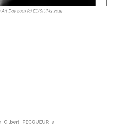
Art Day 2019 (c) ELYSIUM3 2019
he
Gilbert PECQUEUR
a