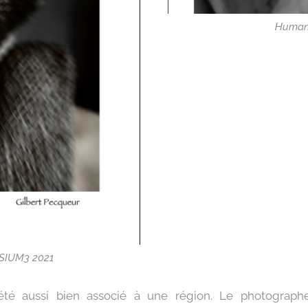
Human 
YSIUM3 2021
 été aussi bien associé à une région. Le photograp