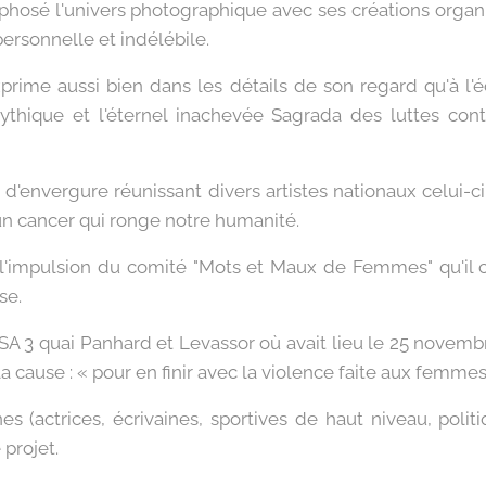
osé l'univers photographique avec ses créations organi
ersonnelle et indélébile.
xprime aussi bien dans les détails de son regard qu'à l'
hique et l'éternel inachevée Sagrada des luttes contr
 d'envergure réunissant divers artistes nationaux celui-
un cancer qui ronge notre humanité.
us l'impulsion du comité "Mots et Maux de Femmes" qu'il
se.
'ENSA 3 quai Panhard et Levassor où avait lieu le 25 novemb
a cause : « pour en finir avec la violence faite aux femmes
 (actrices, écrivaines, sportives de haut niveau, politi
 projet.