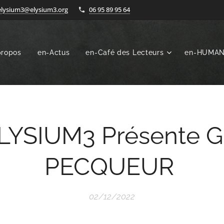
elysium3@elysium3.org
06 95 89 95 64
propos
en-Actus
en-Café des Lecteurs
en-HUMA
LYSIUM3 Présente Gi
PECQUEUR
02/12/2022