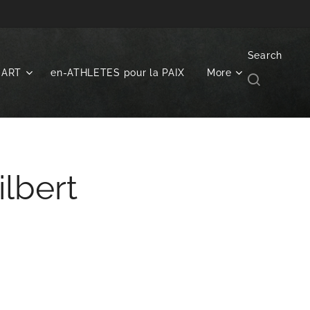
Search
NART
en-ATHLETES pour la PAIX
More
lbert