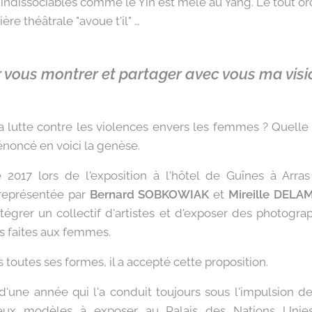
té indissociables comme le Yin est mêlé au Yang. Le tout 
ère théâtrale "avoue t'il" …
r vous montrer et partager avec vous ma vis
a lutte contre les violences envers les femmes ? Quelle qu
 dénoncé en voici la genèse.
017 lors de l'exposition à l'hôtel de Guînes à Arras
eprésentée par
Bernard SOBKOWIAK
et
Mireille DELA
d'intégrer un collectif d'artistes et d'exposer des photogr
es faites aux femmes.
 toutes ses formes, il a accepté cette proposition.
il d'une année qui l'a conduit toujours sous l'impulsion 
eux modèles à exposer au Palais des Nations Uni