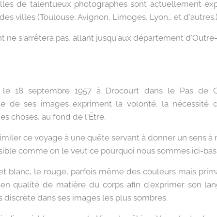
lles de talentueux photographes sont actuellement exp
des villes (Toulouse, Avignon, Limoges, Lyon… et d'autres.
 ne s'arrêtera pas, allant jusqu'aux département d'Outre
le 18 septembre 1957 à Drocourt dans le Pas de Ca
e de ses images expriment la volonté, la nécessité d'
es choses, au fond de l'Être.
similer ce voyage à une quête servant à donner un sens à n
sible comme on le veut ce pourquoi nous sommes ici-bas s
ir et blanc, le rouge, parfois même des couleurs mais pri
i, en qualité de matière du corps afin d'exprimer son lan
is discrète dans ses images les plus sombres.