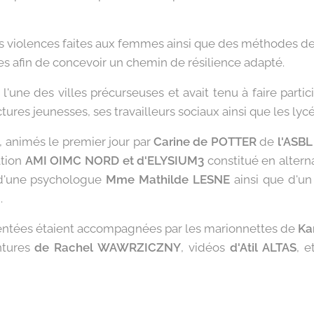
es violences faites aux femmes ainsi que des méthodes de
es afin de concevoir un chemin de résilience adapté.
é l'une des villes précurseuses et avait tenu à faire parti
tures jeunesses, ses travailleurs sociaux ainsi que les lycé
, animés le premier jour par
Carine de POTTER
de
l'ASB
ation
AMI OIMC NORD et d'ELYSIUM3
constitué en alter
d'une psychologue
Mme Mathilde LESNE
ainsi que d'un 
.
entées étaient accompagnées par les marionnettes de
Ka
ntures
de Rachel WAWRZICZNY
, vidéos
d'Atil ALTAS
, 