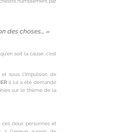
orchestré humblement par
ion des choses… »
'en soit la cause...c'est
 et sous l'impulsion de
MER
il lui a été demandé
aphies sur le thème de la
de ces deux personnes et
es à Genève auprès de