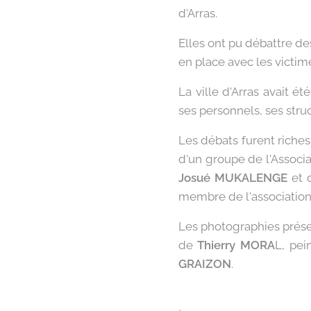
d'Arras.
Elles ont pu débattre d
en place avec les victim
La ville d'Arras avait ét
ses personnels, ses struc
Les débats furent riches
d'un groupe de l'Associ
Josué MUKALENGE
et 
membre de l'association
Les photographies prés
de
Thierry MORA
L, pei
GRAIZON
.