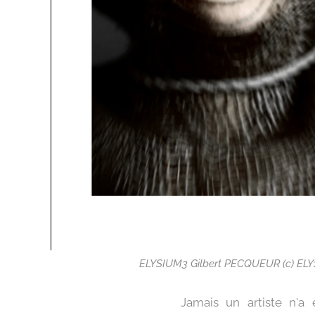
ELYSIUM3 Gilbert PECQUEUR (c) EL
Jamais un artiste n'a