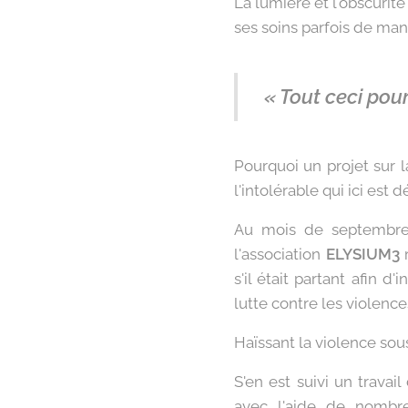
La lumière et l'obscuri
ses soins parfois de mani
« Tout ceci pou
Pourquoi un projet sur l
l'intolérable qui ici est
Au mois de septembre 2
l'association
ELYSIUM3
r
s'il était partant afin 
lutte contre les violenc
Haïssant la violence sous
S'en est suivi un trava
avec l'aide de nombr