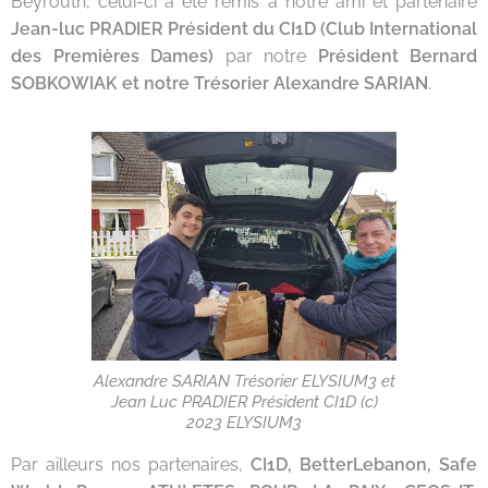
Beyrouth, celui-ci a été remis à notre ami et partenaire
Jean-luc PRADIER Président du CI1D (Club International
des Premières Dames)
par notre
Président Bernard
SOBKOWIAK et notre Trésorier Alexandre SARIAN
.
Alexandre SARIAN Trésorier ELYSIUM3 et
Jean Luc PRADIER Président CI1D (c)
2023 ELYSIUM3
Par ailleurs nos partenaires,
CI1D, BetterLebanon, Safe