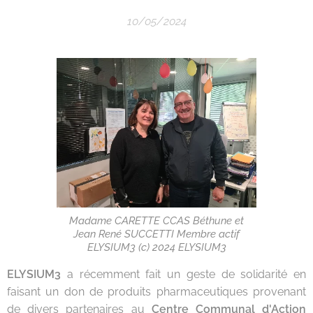
10/05/2024
Madame CARETTE CCAS Béthune et
Jean René SUCCETTI Membre actif
ELYSIUM3 (c) 2024 ELYSIUM3
ELYSIUM3
a récemment fait un geste de solidarité en
faisant un don de produits pharmaceutiques provenant
de divers partenaires au
Centre Communal d'Action