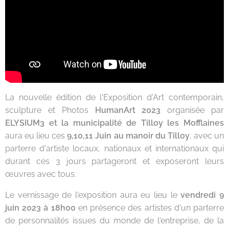
La nouvelle édition de l'Exposition d'Art contemporain,
sculpture et Photos
HumanArt 2023
organisée par
ELYSIUM3 et la municipalité de Tilloy les Mofflaines
aura eu lieu ces
9,10,11 Juin au manoir du Tilloy
, avec un
parterre d'artiste locaux, nationaux et internationaux qui
durant ces 3 jours partageront et exposeront leurs
œuvres avec tous.
Le vernissage de l'exposition aura eu lieu le
vendredi 9
juin 2023 à 18h00
en présence des artistes d'un parterre
de personnalités issues du monde de l'entreprise, de la