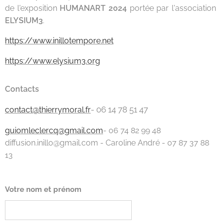
de l'exposition
HUMANART 2024
portée par l'association
ELYSIUM3
.
https://www.inillotempore.net
https://www.elysium3.org
Contacts
- 06 14 78 51 47
contact@thierrymoral.fr
guiomleclercq@gmail.com
- 06 74 82 99 48
diffusion.inillo@gmail.com - Caroline André - 07 87 37 88
13
Votre nom et prénom