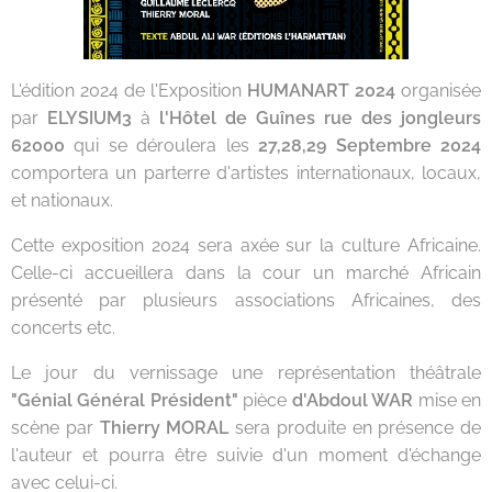
L'édition 2024 de l'Exposition
HUMANART 2024
organisée
par
ELYSIUM3
à
l'Hôtel de Guînes rue des jongleurs
62000
qui se déroulera les
27,28,29 Septembre 2024
comportera un parterre d'artistes internationaux, locaux,
et nationaux.
Cette exposition 2024 sera axée sur la culture Africaine.
Celle-ci accueillera dans la cour un marché Africain
présenté par plusieurs associations Africaines, des
concerts etc.
Le jour du vernissage une représentation théâtrale
"Génial Général Président"
pièce
d'Abdoul WAR
mise en
scène par
Thierry MORAL
sera produite en présence de
l'auteur et pourra être suivie d'un moment d'échange
avec celui-ci.