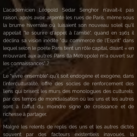
L'académicien Léopold Sedar Senghor n'avait-il pas
raison, après avoir arpenté les rues de Paris, même sous
la brume hivernale où luisaient son nouveau soleil qu'il
appelait "le sourire d'appel à l'amitié", quand en 1961 il
déclina sa vision inédite "du commerce de l'Esprit" dans
lequel selon le poète Paris tient un rôle capital, disant « en
m'ouvrant aux autres Paris (la Métropole) m'a ouvert sur
les connaissances" ?
Le "vivre ensemble" qu'il soit endogène et exogène, dans
l'interculturalité, offre des socles de renforcement des
liens qui brisent les murs des monologues des culturels,
par ces temps de mondialisation où les uns et les autres
sont à l'affut du moindre signe de croissance et de
richesse à partager.
Malgré les relents de replis des uns et les autres dictés
souvent par des facteurs existentiels inavoués, la