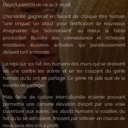
L'esprit s'enrichi de ce qu'il reçoit..
L'humanité gagnerait en faisant de chaque être humain
"une brique", un atout, pour l'édification de nouveaux
imaginaires qui "boosteraient" au mieux la faible
production illusoire des connaissance et richesses
mondiales illusoires actuelles qui paradoxalement
divisent tant le monde.
Le repli sur soi fait des humains des murs qui se dressent
les uns contre les autres et en les coupant du génie
humain qu'ils ont en partage. Ce génie ne jailli que de la
volonté de partager.
Mais faute de culture interculturelle éclairée pouvant
permettre une certaine élévation d'esprit par une vraie
ouverture aux autres, les atouts humains si volatiles du
fait qu'ils se démodent, finissent par s'étioler en chacun de
nous sans être mis à profit.