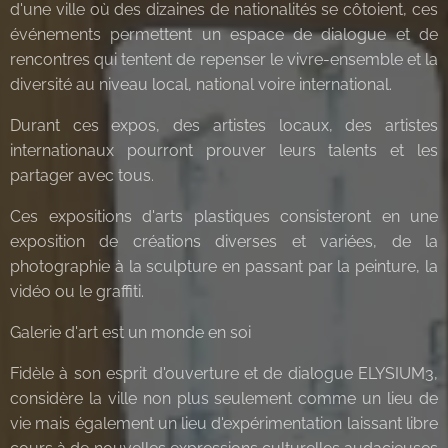
d'une ville où des dizaines de nationalités se côtoient, ces
événements permettent un espace de dialogue et de
rencontres qui tentent de repenser le vivre-ensemble et la
diversité au niveau local, national voire international.
Durant ces expos, des artistes locaux, des artistes
internationaux pourront prouver leurs talents et les
partager avec tous.
Ces expositions d'arts plastiques consisteront en une
exposition de créations diverses et variées, de la
photographie à la sculpture en passant par la peinture, la
vidéo ou le graffiti.
Galerie d'art est un monde en soi
Fidèle à son esprit d'ouverture et de dialogue ELYSIUM3,
considère la ville non plus seulement comme un lieu de
vie mais également un lieu d'expérimentation laissant libre