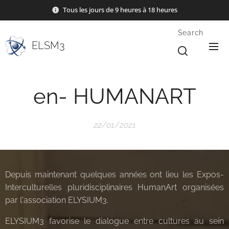
Tous les jours de 9 heures à 18 heures
Search
ELSM3
en- HUMANART
22/01/2021
Depuis maintenant quelques années ont lieu les Expos-
Interculturelles pluridisciplinaires HumanArt organisées
par l'association ELYSIUM3.
ELYSIUM3 favorise le dialogue entre cultures au sein