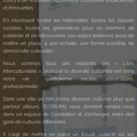
cours à de nouvelles expressions culturelles audacieuses
et innovantes.
En réunissant toutes les nationalités, toutes les classes
sociales, toutes les générations pour un moment de
solidarité et de découverte, ces expos tenteront aussi de
mettre en place, à son échelle, une forme possible de
démocratie culturelle !
Nous sommes tous des résidents des « cités
interculturelles », puisque la diversité culturelle est dans
notre vie : quotidienne, sociale, universitaire,
professionnelle.
Dans une ville où l'on croise diverses cultures plus que
partout ailleurs, ELYSIUM3 vous donnent rendez-vous
dans un espace de Cocréation et d'échanges entre des
gens de cultures différentes.
Il s'agit de mettre en place un travail collectif où les