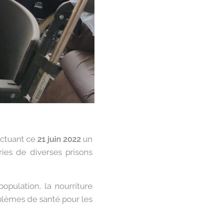
fectuant ce
21 juin 2022
un
ies de diverses prisons
opulation, la nourriture
oblèmes de santé pour les