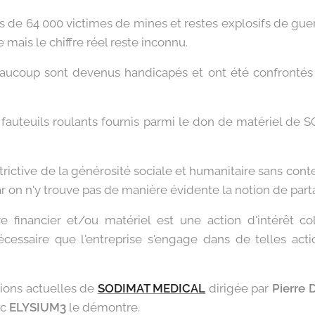
s de 64 000 victimes de mines et restes explosifs de guer
ais le chiffre réel reste inconnu.
eaucoup sont devenus handicapés et ont été confrontés
0 fauteuils roulants fournis parmi le don de matériel d
strictive de la générosité sociale et humanitaire sans con
Car on n'y trouve pas de manière évidente la notion de part
 financier et/ou matériel est une action d'intérêt col
essaire que l'entreprise s'engage dans de telles actio
tions actuelles de
SODIMAT MEDICAL
dirigée par
Pierre
ec
ELYSIUM3
le démontre.