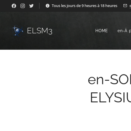
Tous les jours de 9 heures à 18 heures
ELSM3
HOME
en-À 
en-SO
ELYSI