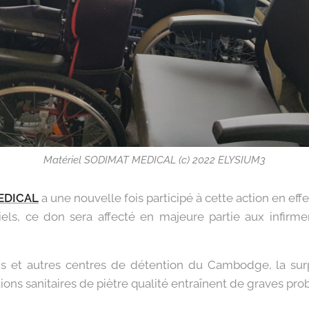
Matériel SODIMAT MEDICAL (c) 2022 ELYSIUM3
EDICAL
a une nouvelle fois participé à cette action en ef
ls, ce don sera affecté en majeure partie aux infirmer
ns et autres centres de détention du Cambodge, la surp
ations sanitaires de piètre qualité entraînent de graves pr