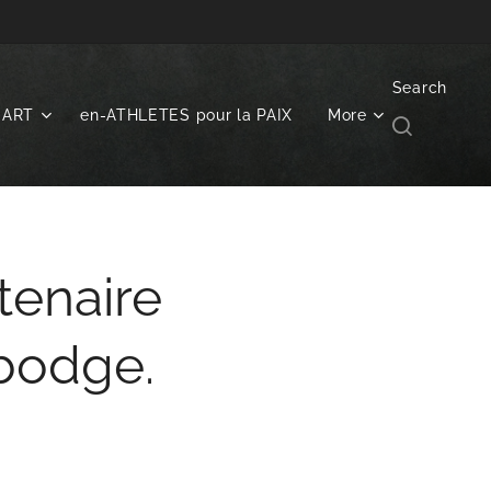
Search
NART
en-ATHLETES pour la PAIX
More
enaire
bodge.