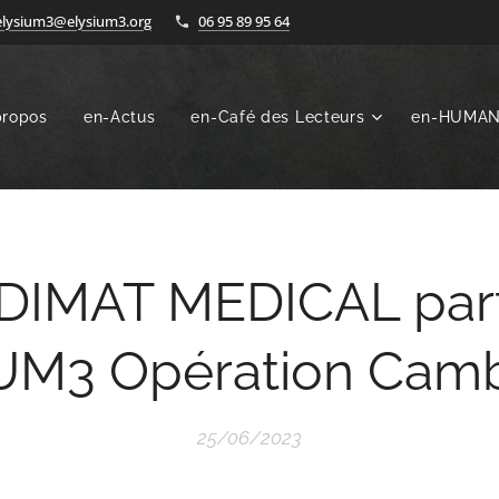
elysium3@elysium3.org
06 95 89 95 64
propos
en-Actus
en-Café des Lecteurs
en-HUMA
DIMAT MEDICAL part
UM3 Opération Cam
25/06/2023