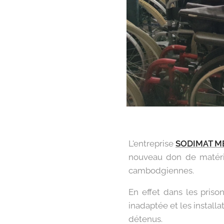
L'entreprise
SODIMAT M
nouveau don de matérie
cambodgiennes.
En effet dans les priso
inadaptée et les install
détenus.