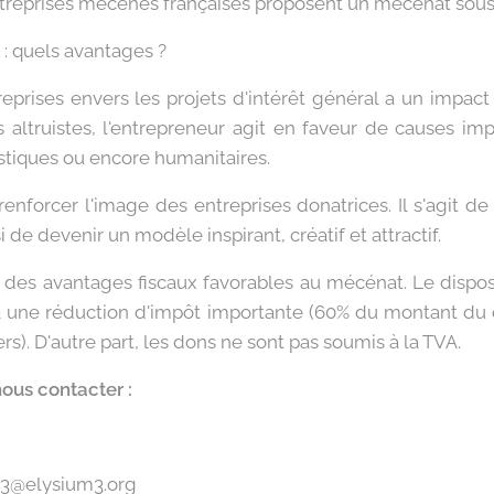
ntreprises mécènes françaises proposent un mécénat sous
: quels avantages ?
eprises envers les projets d'intérêt général a un impact p
s altruistes, l'entrepreneur agit en faveur de causes imp
tistiques ou encore humanitaires.
nforcer l'image des entreprises donatrices. Il s'agit de r
 de devenir un modèle inspirant, créatif et attractif.
e des avantages fiscaux favorables au mécénat. Le disposi
 à une réduction d'impôt importante (60% du montant du 
ers). D'autre part, les dons ne sont pas soumis à la TVA.
ous contacter :
m3@elysium3.org