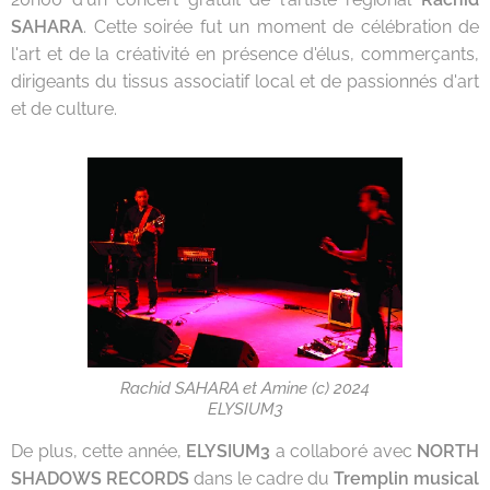
SAHARA
. Cette soirée fut un moment de célébration de
l'art et de la créativité en présence d'élus, commerçants,
dirigeants du tissus associatif local et de passionnés d'art
et de culture.
Rachid SAHARA et Amine (c) 2024
ELYSIUM3
De plus, cette année,
ELYSIUM3
a collaboré avec
NORTH
SHADOWS RECORDS
dans le cadre du
Tremplin musical