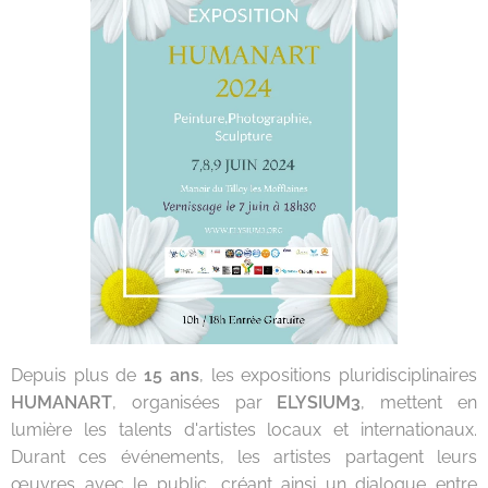
Depuis plus de
15 ans
, les expositions pluridisciplinaires
HUMANART
, organisées par
ELYSIUM3
, mettent en
lumière les talents d'artistes locaux et internationaux.
Durant ces événements, les artistes partagent leurs
œuvres avec le public, créant ainsi un dialogue entre