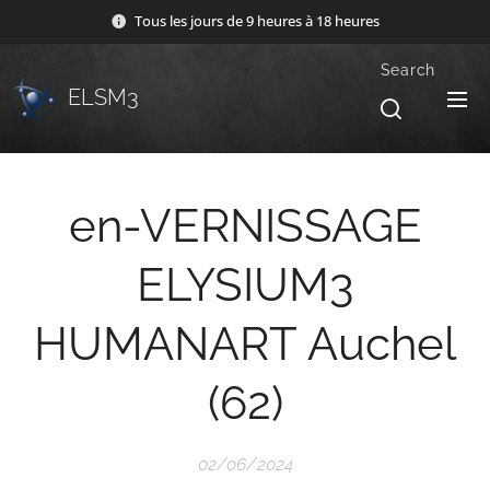
Tous les jours de 9 heures à 18 heures
Search
ELSM3
en-VERNISSAGE
ELYSIUM3
HUMANART Auchel
(62)
02/06/2024