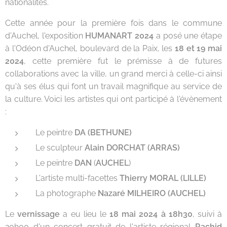
nationalités.
Cette année pour la première fois dans le commune
d'Auchel, l'exposition
HUMANART 2024
a posé une étape
à l'Odéon d'Auchel, boulevard de la Paix, les
18 et 19 mai
2024
, cette première fut le prémisse à de futures
collaborations avec la ville, un grand merci à celle-ci ainsi
qu'à ses élus qui font un travail magnifique au service de
la culture. Voici les artistes qui ont participé à l'évènement
:
Le peintre
DA (BETHUNE)
Le sculpteur
Alain DORCHAT (ARRAS)
Le peintre
DAN
(
AUCHEL
)
L'artiste multi-facettes
Thierry MORAL (LILLE)
La photographe
Nazaré MILHEIRO (AUCHEL)
Le
vernissage
a eu lieu le
18 mai 2024 à 18h30
, suivi à
20h00 d'un concert gratuit de l'artiste régional
Rachid