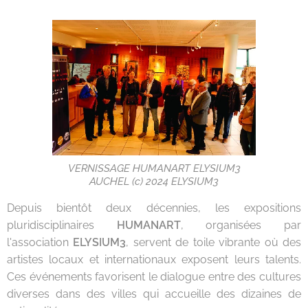
VERNISSAGE HUMANART ELYSIUM3
AUCHEL (c) 2024 ELYSIUM3
Depuis bientôt deux décennies, les expositions
pluridisciplinaires
HUMANART
, organisées par
l'association
ELYSIUM3
, servent de toile vibrante où des
artistes locaux et internationaux exposent leurs talents.
Ces événements favorisent le dialogue entre des cultures
diverses dans des villes qui accueille des dizaines de