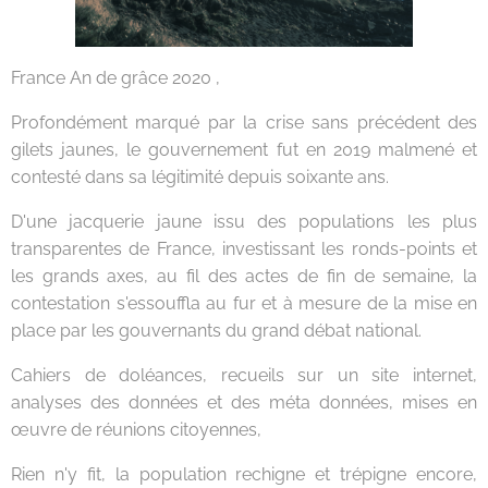
France An de grâce 2020 ,
Profondément marqué par la crise sans précédent des
gilets jaunes, le gouvernement fut en 2019 malmené et
contesté dans sa légitimité depuis soixante ans.
D'une jacquerie jaune issu des populations les plus
transparentes de France, investissant les ronds-points et
les grands axes, au fil des actes de fin de semaine, la
contestation s'essouffla au fur et à mesure de la mise en
place par les gouvernants du grand débat national.
Cahiers de doléances, recueils sur un site internet,
analyses des données et des méta données, mises en
œuvre de réunions citoyennes,
Rien n'y fit, la population rechigne et trépigne encore,