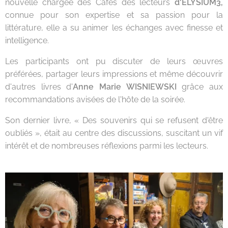
nouvelle chargée des Cafés des lecteurs
d'ELYSIUM3,
connue pour son expertise et sa passion pour la
littérature, elle a su animer les échanges avec finesse et
intelligence.
Les participants ont pu discuter de leurs œuvres
préférées, partager leurs impressions et même découvrir
d'autres livres d'
Anne Marie WISNIEWSKI
grâce aux
recommandations avisées de l'hôte de la soirée.
Son dernier livre, « Des souvenirs qui se refusent d'être
oubliés », était au centre des discussions, suscitant un vif
intérêt et de nombreuses réflexions parmi les lecteurs.