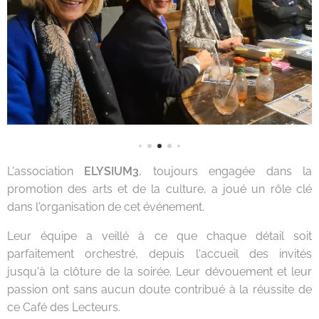
L'association
ELYSIUM3
, toujours engagée dans la
promotion des arts et de la culture, a joué un rôle clé
dans l'organisation de cet événement.
Leur équipe a veillé à ce que chaque détail soit
parfaitement orchestré, depuis l'accueil des invités
jusqu'à la clôture de la soirée. Leur dévouement et leur
passion ont sans aucun doute contribué à la réussite de
ce Café des Lecteurs.