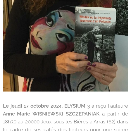
Le jeudi 17 octobre 2024
,
ELYSIUM 3
a reçu l'auteure
Anne-Marie WISNIEWSKI SZCZEPANIAK
à partir de
18h30 au 20000 Jeux sous les Bières à Arras (62) dans
le cadre de ses cafés des lecteurs pour une soirée