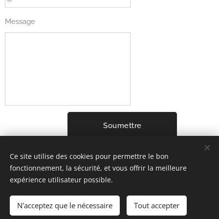
Message
Soumettre
Ce site utilise des cookies pour permettre le bon
fonctionnement, la sécurité, et vous offrir la meilleure
expérience utilisateur possible.
2001-2026 ELYSIUM3 (c) Tous droits réservés.
Mentions Légales
Cookies
N'acceptez que le nécessaire
Tout accepter