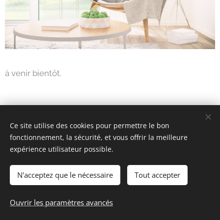
à venir bientôt.
Ce site utilise des cookies pour permettre le bon
fonctionnement, la sécurité, et vous offrir la meilleure
expérience utilisateur possible.
2001-2026 ELYSIUM3 (c) Tous droits réservés.
Mentions Légales
Cookies
N'acceptez que le nécessaire
Tout accepter
Langues
Ouvrir les paramètres avancés
Français
English