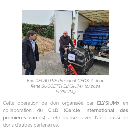
Eric DELAUTRE Président CEOS-it, Jean
René SUCCETTI ELYSIUM3 (c) 2024
ELYSIUM3
Cette opération de don organisée par
ELYSIUM3
en
collaboration du
CI1D (Cercle international des
premières dames)
a été réalisée avec l'aide aussi de
dons d'autres partenaires
.