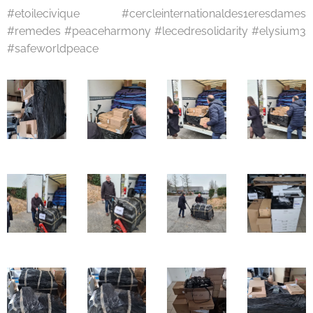
#etoilecivique #cercleinternationaldes1eresdames
#remedes #peaceharmony #lecedresolidarity #elysium3
#safeworldpeace