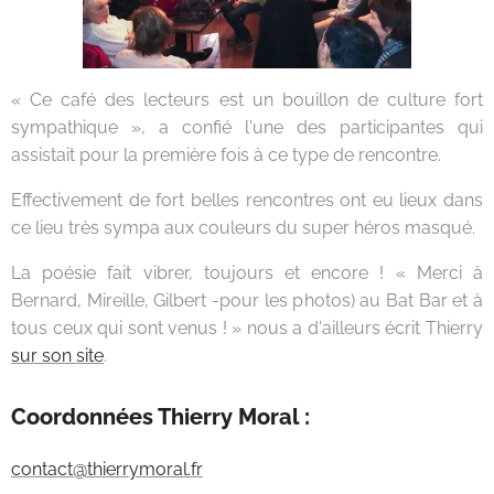
« Ce café des lecteurs est un bouillon de culture fort
sympathique », a confié l'une des participantes qui
assistait pour la première fois à ce type de rencontre.
Effectivement de fort belles rencontres ont eu lieux dans
ce lieu très sympa aux couleurs du super héros masqué.
La poésie fait vibrer, toujours et encore ! « Merci à
Bernard, Mireille, Gilbert -pour les photos) au Bat Bar et à
tous ceux qui sont venus ! » nous a d'ailleurs écrit Thierry
sur son site
.
Coordonnées Thierry Moral :
contact@thierrymoral.fr