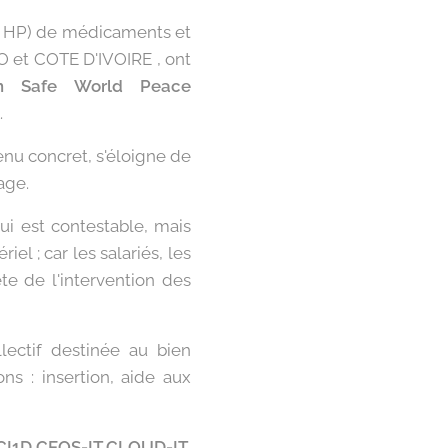
ris HP) de médicaments et
 et COTE D'IVOIRE , ont
on Safe World Peace
.
tenu concret, s'éloigne de
age.
ui est contestable, mais
el ; car les salariés, les
te de l'intervention des
lectif destinée au bien
ns : insertion, aide aux
CI1D,CEOS-IT,CLOUD-IT,