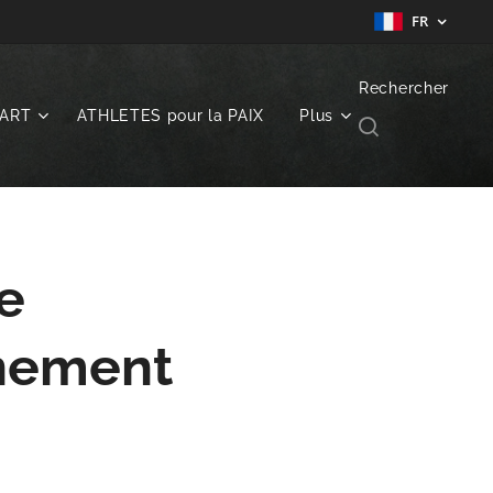
FR
Rechercher
ART
ATHLETES pour la PAIX
Plus
e
inement