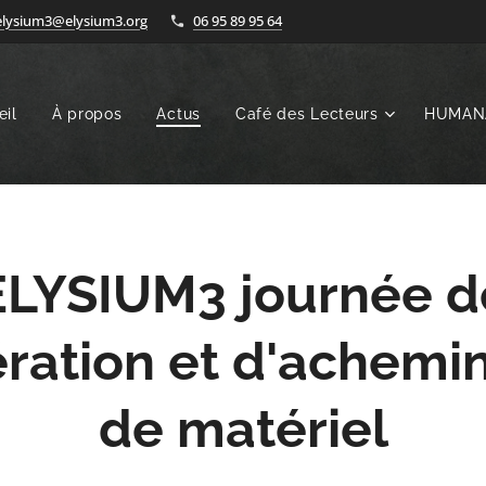
elysium3@elysium3.org
06 95 89 95 64
eil
À propos
Actus
Café des Lecteurs
HUMAN
ELYSIUM3 journée d
ration et d'achem
de matériel