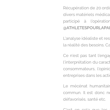
Récupération de 20 ordin
divers matériels médic
participé à l'opérat
@ATHLETESPOURLAPAIX ,
L'analyse idéaliste et re
la réalité des besoins. 
Ce n'est pas tant l'eng
l'interprétation du carac
consommateurs, l'opinio
entreprises dans les act
Le mécénat humanitaire
commun. Il est donc néc
défavorisés, santé etc.
C'est en cela que les 