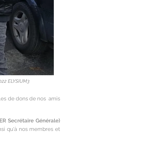
 2022 ELYSIUM3
les de dons de nos amis
ER Secrétaire Générale)
ainsi qu'à nos membres et