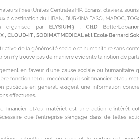
ateurs fixes (Unités Centrales HP, Ecrans, claviers, sou
aux à destination du LIBAN, BURKINA FASO, MAROC, TOGO
ion organisée par
ELYSIUM3
:
CI1D BetterLeban
 CLOUD-IT , SODIMAT MEDICAL et l'Ecole Bernard Sok
strictive de la générosité sociale et humanitaire sans con
Car on n'y trouve pas de manière évidente la notion de part
agement en faveur d'une cause sociale ou humanitaire q
tère fonctionnel du mécénat qu'il soit financier et/ou matéri
n publique en général, exigent une information concrè
ions effectuées.
 financier et/ou matériel est une action d'intérêt col
essaire que l'entreprise s'engage dans de telles actio
actions actuelles ont un sens et le partenariat avec