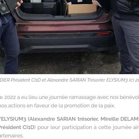
IER Président CI1D et Alexandre SARIAN Trésorier ELYSIUM3 (c)
 2022 a eu lieu une journée ramassage avec nos bénévo
nos actions en faveur de la promotion de la paix.
'ELYSIUM3
(Alexandre SARIAN trésorier, Mireille DELAM
résident CI1D
) pour leur participation à cette journée 
rtenaires.