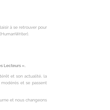
aisir à se retrouver pour
s (HumanWriter).
s Lecteurs ».
rêt et son actualité, la
t modérés et se passent
tourne et nous changeons