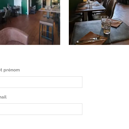
et prénom
ail