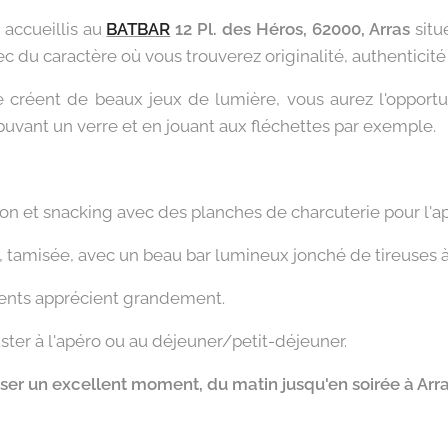
accueillis au
BATBAR
12 Pl. des Héros, 62000, Arras
situé
ec du caractère où vous trouverez originalité, authenticité 
réent de beaux jeux de lumière, vous aurez l'opportun
n buvant un verre et en jouant aux fléchettes par exemple.
on et snacking avec des planches de charcuterie pour l'a
amisée, avec un beau bar lumineux jonché de tireuses à 
ients apprécient grandement.
ter à l'apéro ou au déjeuner/petit-déjeuner.
sser un excellent moment, du matin jusqu'en soirée à Arra