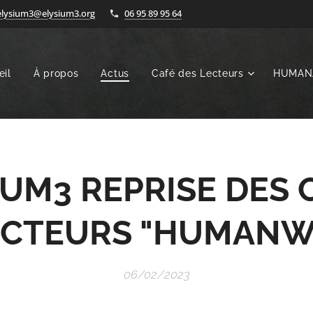
elysium3@elysium3.org
06 95 89 95 64
eil
À propos
Actus
Café des Lecteurs
HUMAN
IUM3 REPRISE DES 
ECTEURS "HUMANW
06/02/2023