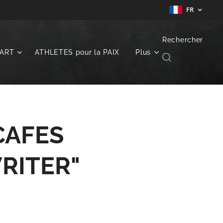
FR
Rechercher
ART
ATHLETES pour la PAIX
Plus
CAFES
RITER"