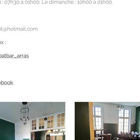
i : 07h30 à 01h00. Le dimanche : 10h00 à 01h00.
t@hotmail.com
ux :
batbar_arras
cebook