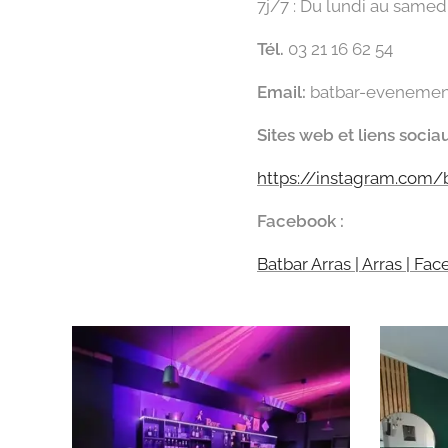
7j/7 : Du lundi au samed
Tél.
03 21 16 62 54
Email:
batbar-evenemen
Sites web et liens socia
https://instagram.com/
Facebook :
Batbar Arras | Arras | Fa