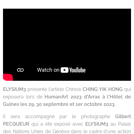
ELYSIUM3
présente l'artiste Chinois
CHING YIK HONG
qui
exposera lors de
HumanArt 2023 d'Arras à l'Hôtel de
Guînes les 29, 30 septembre et 1er octobre 2023.
Il sera accompagné par le photographe
Gilbert
PECQUEUR
qui a été exposé avec
ELYSIUM3
au Palais
des Nations Unies de Genève dans le cadre d'une action