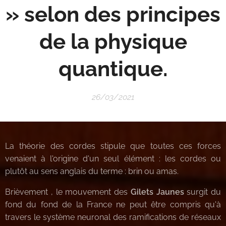
» selon des principes
de la physique
quantique.
26/03/2021
La théorie des cordes stipule que toutes ces forces
venaient à l'origine d'un seul élément : les cordes ou
plutôt au sens anglais du terme : brin ou amas.
Brièvement , le mouvement des
Gilets Jaunes
surgit du
fond du fond de la France ne peut être compris qu'à
travers le système neuronal des ramifications de réseaux