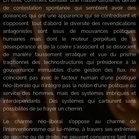
En effet, comment identifier une masse diffuse et dense
de contestation spontanée qui semblent avoir des
doléances qui ont une apparence qui se contredisent et
s'opposent, tout d'abord le diversité des revendications
antagonistes sont issus de mouvances politiques
humaines mais dont le moteur perpétuel de la
désespérance et de la colère s'associent et se dissocient
de manière faussement erratique et vue du prisme
traditionnel des technostructures qui présidence à la
gouvernance immuables d'une gestion des flux, ne
coïncident pas avec le facteur humain d'une politique
néo-libérale qui n'intègre pas la notion d'une politique au
service des hommes, mais des systèmes imbriqués et
interdépendants . Des systèmes qui carburent sans
possibilités de se frayer un chemin.
Le charme néo-libéral s'oppose au charme de
l'interventionnisme qui lui-même, à travers ses extrêmes
de gauche ou de droite, ne peuvent convaincre tant ces