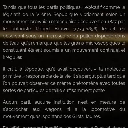
Tandis que tous les partis politiques, l'exécutif comme le
législatif de la V ème République vibrionnent selon un
mouvement brownien moléculaire découvert en 1827 par
le botaniste Robert Brown (1773-1858) lequel en
observant sous un microscope du pollen dispersé dans
de l'eau qu'il remarqua que les grains microscopiques le
constituant étaient soumis à un mouvement continuel et
irrégulier.
Il crut, à l'époque, qu'il avait découvert « la molécule
primitive » responsable de la vie. Il s'aperçut plus tard que
l'on pouvait observer ce même phénomène avec toutes
sortes de particules de taille suffisamment petite.
Aucun parti, aucune institution n'est en mesure de
s'accrocher aux wagons ni à la locomotive du
mouvement quasi spontané des Gilets Jaunes.