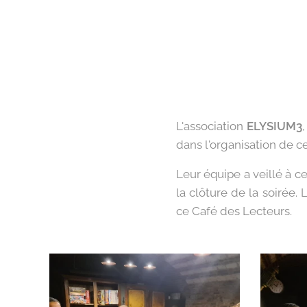
L'association
ELYSIUM3
dans l'organisation de 
Leur équipe a veillé à ce
la clôture de la soirée
ce Café des Lecteurs.