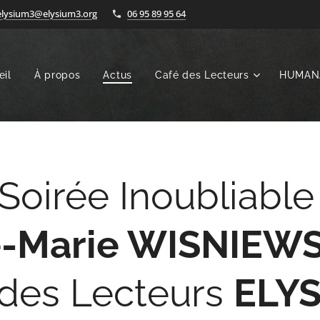
elysium3@elysium3.org
06 95 89 95 64
eil
À propos
Actus
Café des Lecteurs
HUMAN
Soirée Inoubliable
-Marie WISNIEW
 des Lecteurs
ELY