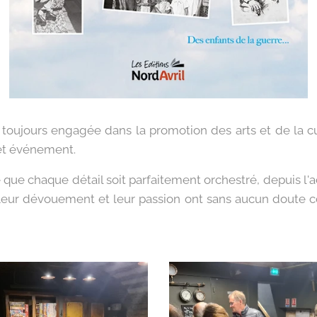
, toujours engagée dans la promotion des arts et de la cu
cet événement.
 que chaque détail soit parfaitement orchestré, depuis l'a
. Leur dévouement et leur passion ont sans aucun doute co