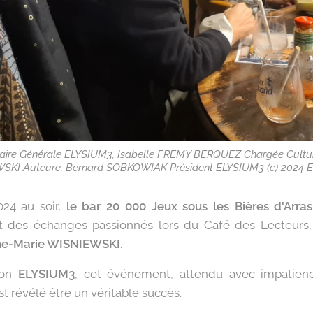
taire Générale ELYSIUM3, Isabelle FREMY BERQUEZ Chargée Cultu
SKI Auteure, Bernard SOBKOWIAK Président ELYSIUM3 (c) 2024 
24 au soir,
le bar 20 000 Jeux sous les Bières d'Arras
s et des échanges passionnés lors du Café des Lecteurs
e-Marie WISNIEWSKI
.
tion
ELYSIUM3
, cet événement, attendu avec impatien
est révélé être un véritable succès.