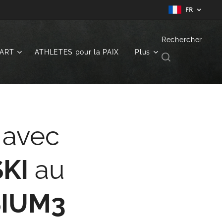
FR
Rechercher
ART
ATHLETES pour la PAIX
Plus
avec
SKI
au
SIUM3